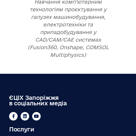
Навчання комп’ютерним
технологіям проєктування у
галузях машинобудування,
електротехніки та
приладобудування у
CAD/CAM/CAE системах
(Fusion360, Onshape, COMSOL
Multiphysics)
ЄЦІХ Запоріжжя
в соціальних медіа
Послуги